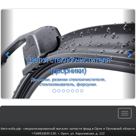
 стеклоочистителя
(дворники)
Моторно
, резинки стеклоочистителя,
Масло 5w30
лоомыватель, форсунки.
Toggle
navigat
Авто-изба.рф - специализированный магазин запчасти форд в Орле и Орловской области.
+7(4862)630-130
,
г. Орел
,
ул. Карачевская, д. 122