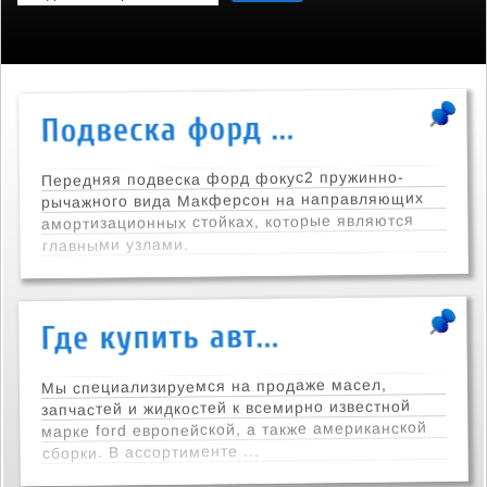
Передняя подвеска форд фокус2 пружинно-
рычажного вида Макферсон на направляющих
амортизационных стойках, которые являются
главными узлами.
Мы специализируемся на продаже масел,
запчастей и жидкостей к всемирно известной
марке ford европейской, а также американской
сборки. В ассортименте ...