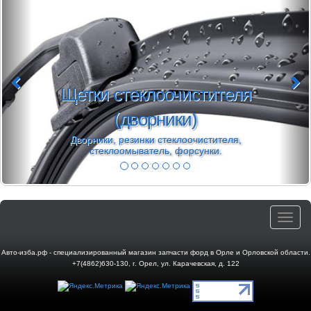
Щетки стеклоочистителя
(дворники)
Дворники, резинки стеклоочистителя,
стеклоомыватель, форсунки.
Toggle
navigat
Авто-изба.рф - специализированный магазин запчасти форд в Орле и Орловской области.
+7(4862)630-130
,
г. Орел
,
ул. Карачевская, д. 122