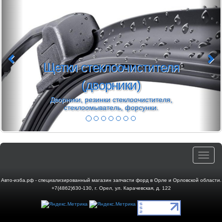
Щетки стеклоочистителя
(дворники)
Дворники, резинки стеклоочистителя,
стеклоомыватель, форсунки.
Toggle
navigat
Авто-изба.рф - специализированный магазин запчасти форд в Орле и Орловской области.
+7(4862)630-130
,
г. Орел
,
ул. Карачевская, д. 122