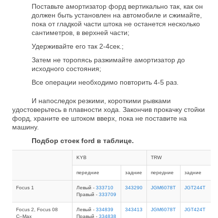
Поставьте амортизатор форд вертикально так, как он
должен быть установлен на автомобиле и сжимайте,
пока от гладкой части штока не останется несколько
сантиметров, в верхней части;
Удерживайте его так 2-4сек.;
Затем не торопясь разжимайте амортизатор до
исходного состояния;
Все операции необходимо повторить 4-5 раз.
И напоследок резкими, короткими рывками
удостоверьтесь в плавности хода. Закончив прокачку стойки
форд, храните ее штоком вверх, пока не поставите на
машину.
Подбор стоек ford в таблице.
KYB
TRW
передние
задние
передние
задние
Focus 1
Левый -
333710
343290
JGM6078T
JGT244T
Правый -
333709
Focus 2, Focus 08
Левый -
334839
343413
JGM6078T
JGT424T
C–Max
Правый -
334838