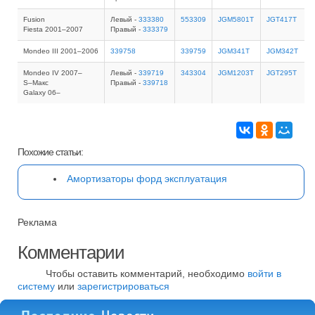
Fusion
Левый -
333380
553309
JGM5801T
JGT417T
Fiesta 2001–2007
Правый -
333379
Mondeo III 2001–2006
339758
339759
JGM341T
JGM342T
Mondeo IV 2007–
Левый -
339719
343304
JGM1203T
JGT295T
S–Макс
Правый -
339718
Galaxy 06–
Похожие статьи:
Амортизаторы форд эксплуатация
Реклама
Комментарии
Чтобы оставить комментарий, необходимо
войти в
систему
или
зарегистрироваться