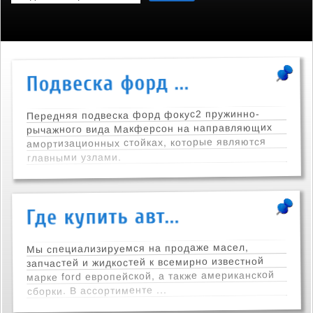
Передняя подвеска форд фокус2 пружинно-
рычажного вида Макферсон на направляющих
амортизационных стойках, которые являются
главными узлами.
Мы специализируемся на продаже масел,
запчастей и жидкостей к всемирно известной
марке ford европейской, а также американской
сборки. В ассортименте ...