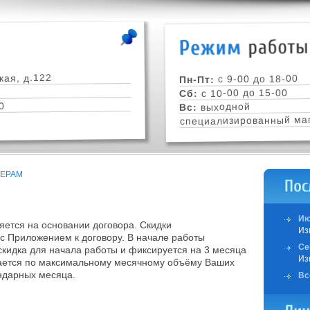
кая, д.122
с 9-00 до 18-00
Пн-Пт:
с 10-00 до 15-00
Сб:
0
выходной
Вс:
специализированный маг
НЕРАМ
Ию
яется на основании договора. Скидки
Из
 с Приложением к договору. В начале работы
Се
кидка для начала работы и фиксируется на 3 месяца
Из
вается по максимальному месячному объёму Ваших
ндарных месяца.
Вс