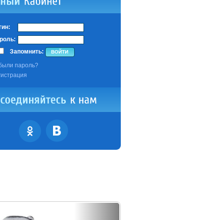
гин:
роль:
Запомнить:
были пароль?
гистрация