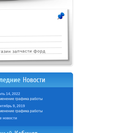
азин запчасти форд
ль 14, 2022
менение графика работы
нтябрь 9, 2019
менение графика работы
е новости