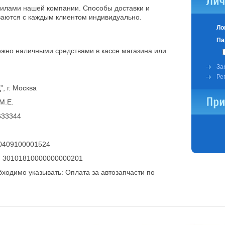
силами нашей компании. Способы доставки и
аются с каждым клиентом индивидуально.
Ло
Па
ожно наличными средствами в кассе магазина или
За
Ре
 г. Москва
М.Е.
633344
0409100001524
:
30101810000000000201
ходимо указывать: Оплата за автозапчасти по