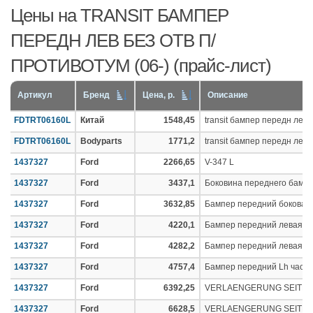
Цены на TRANSIT БАМПЕР
ПЕРЕДН ЛЕВ БЕЗ ОТВ П/
ПРОТИВОТУМ (06-) (прайс-лист)
Артикул
Бренд
Цена, р.
Описание
FDTRT06160L
Китай
1548,45
transit бампер передн лев
FDTRT06160L
Bodyparts
1771,2
transit бампер передн лев
1437327
Ford
2266,65
V-347 L
1437327
Ford
3437,1
Боковина переднего бампер
1437327
Ford
3632,85
Бампер передний боковая 
1437327
Ford
4220,1
Бампер передний левая час
1437327
Ford
4282,2
Бампер передний левая ча
1437327
Ford
4757,4
Бампер передний Lh часть 
1437327
Ford
6392,25
VERLAENGERUNG SEITL. -
1437327
Ford
6628,5
VERLAENGERUNG SEITL. -