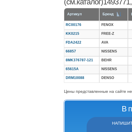
(см.каталог)1493771
Артикул
Бренд
RC00176
FENOX
KK0215
FREE-Z
FDA2422
AVA
66857
NISSENS
8MK376787-121
BEHR
65615A
NISSENS
DRM10088
DENSO
Цены представленные на сайте не
В 
НАПИШИТ