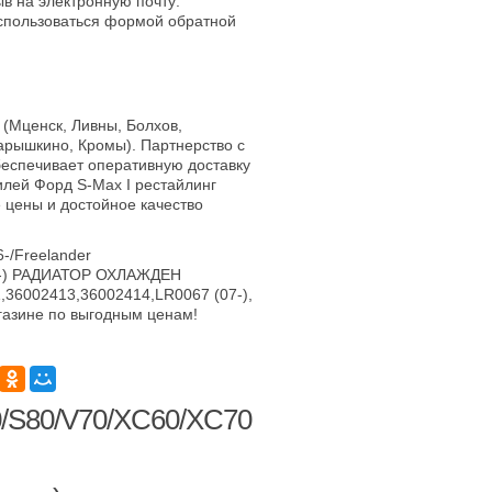
в на электронную почту:
оспользоваться формой обратной
 (Мценск, Ливны, Болхов,
арышкино, Кромы). Партнерство с
еспечивает оперативную доставку
илей Форд S-Max I рестайлинг
е цены и достойное качество
/Freelander
06-) РАДИАТОР ОХЛАЖДЕН
,36002413,36002414,LR0067 (07-),
газине по выгодным ценам!
0/S80/V70/XC60/XC70