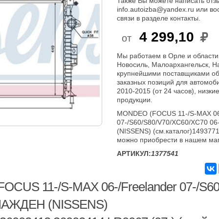
Также Вы можете написать отзы
info.autoizba@yandex.ru или в
связи в разделе контакты.
4 299,10
от
Мы работаем в Орле и области
Новосиль, Малоархангельск, Н
крупнейшими поставщиками об
заказных позиций для автомоб
2010-2015 (от 24 часов), низки
продукции.
MONDEO (FOCUS 11-/S-MAX 06-
07-/S60/S80/V70/XC60/XC70 
(NISSENS) (см.каталог)1493771
можно приобрести в нашем ма
АРТИКУЛ:
1377541
CUS 11-/S-MAX 06-/Freelander 07-/S6
ЛАЖДЕН (NISSENS)