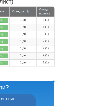
лист)
Склад
вка
Срок, дн.
(кратн.)
1 дн.
3 (1)
0%
1 дн.
1 (1)
0%
1 дн.
3 (1)
0%
1 дн.
7 (1)
0%
1 дн.
2 (1)
0%
1 дн.
9 (1)
0%
1 дн.
1 (1)
0%
ли?
ОЧТЕНИЕ.