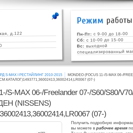
кая, д.122
с 9-00 до 18-00
Пн-Пт:
с 10-00 до 15-00
Сб:
0
выходной
Вс:
специализированный маг
Д S-MAX I РЕСТАЙЛИНГ 2010-2015
MONDEO (FOCUS 11-/S-MAX 06-/FREE
СМ.КАТАЛОГ)1493771,36002413,36002414,LR0067 (07-)
S-MAX 06-/Freelander 07-/S60/S80/V70
ЕН (NISSENS)
,36002413,36002414,LR0067 (07-)
Получить подробную информац
вы можете в
рабочее время
по