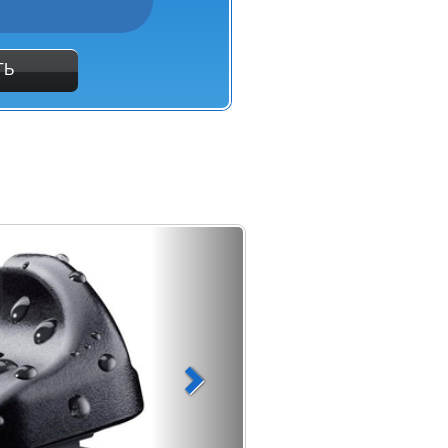
ТЬ
rd Formula