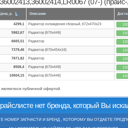
,36002413,36002414,LR0067 (07-) (прайс-
Цена, р.
Описание
Доста
4299,1
Радиатор охлаждения сборный, 672x470x23
10
5982,67
Радиатор [670х449]
10
6665,51
Радиатор
10
7379,46
Радиатор [670x454x16]
10
7871,82
Радиатор
10
8506,4
Радиатор [670х449]
10
10604,15
Радиатор [670x446]
10
 являетюся публичной офертой.
прайслисте нет бренда, который Вы иска
Е НОМЕР ЗАПЧАСТИ И БРЕНД , КОТОРОМУ ВЫ ОТДАЕТЕ ПРЕДП