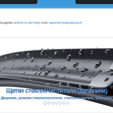
обходимо
войти в систему
или
зарегистрироваться
Щетки стеклоочистителя (дворники)
Дворники, резинки стеклоочистителя, стеклоомыватель, форсунки.