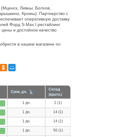
 (Мценск, Ливны, Болхов,
арышкино, Кромы). Партнерство с
еспечивает оперативную доставку
илей Форд S-Max I рестайлинг
е цены и достойное качество
обрести в нашем магазине по
Склад
Срок, дн.
(кратн.)
1 дн.
2 (1)
1 дн.
14 (1)
1 дн.
14 (1)
1 дн.
50 (1)