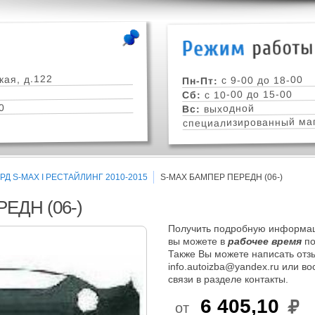
кая, д.122
с 9-00 до 18-00
Пн-Пт:
с 10-00 до 15-00
Сб:
0
выходной
Вс:
специализированный маг
Д S-MAX I РЕСТАЙЛИНГ 2010-2015
S-MAX БАМПЕР ПЕРЕДН (06-)
ЕДН (06-)
Получить подробную информац
вы можете в
рабочее время
по
Также Вы можете написать отзы
info.autoizba@yandex.ru или в
связи в разделе контакты.
6 405,10
от