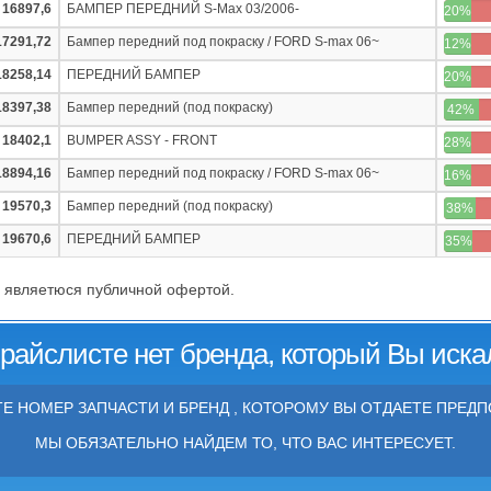
16897,6
БАМПЕР ПЕРЕДНИЙ S-Max 03/2006-
20%
17291,72
Бампер передний под покраску / FORD S-max 06~
12%
18258,14
ПЕРЕДНИЙ БАМПЕР
20%
18397,38
Бампер передний (под покраску)
42%
18402,1
BUMPER ASSY - FRONT
28%
18894,16
Бампер передний под покраску / FORD S-max 06~
16%
19570,3
Бампер передний (под покраску)
38%
19670,6
ПЕРЕДНИЙ БАМПЕР
35%
 являетюся публичной офертой.
прайслисте нет бренда, который Вы иска
Е НОМЕР ЗАПЧАСТИ И БРЕНД , КОТОРОМУ ВЫ ОТДАЕТЕ ПРЕДП
МЫ ОБЯЗАТЕЛЬНО НАЙДЕМ ТО, ЧТО ВАС ИНТЕРЕСУЕТ.