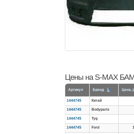
Цены на S-MAX БАМ
Артикул
Бренд
Цена, р
1444745
Китай
1444745
Bodyparts
1444745
Tyg
1444745
Ford