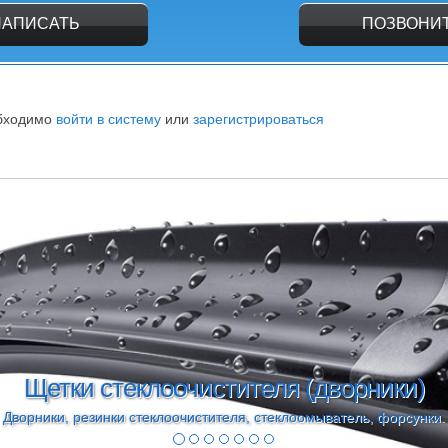
НАПИСАТЬ
ПОЗВОНИ
обходимо
войти в систему
или
зарегистрироваться
Щетки стеклоочистителя (дворники)
Дворники, резинки стеклоочистителя, стеклоомыватель, форсунки.