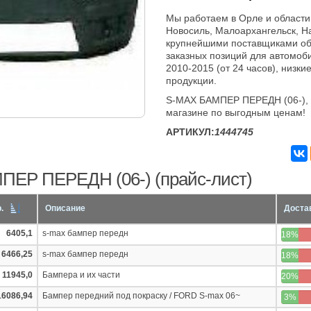
Мы работаем в Орле и области
Новосиль, Малоархангельск, Н
крупнейшими поставщиками об
заказных позиций для автомоб
2010-2015 (от 24 часов), низки
продукции.
S-MAX БАМПЕР ПЕРЕДН (06-), 
магазине по выгодным ценам!
АРТИКУЛ:
1444745
ПЕР ПЕРЕДН (06-) (прайс-лист)
.
Описание
Доста
6405,1
s-max бампер передн
18%
6466,25
s-max бампер передн
18%
11945,0
Бампера и их части
20%
16086,94
Бампер передний под покраску / FORD S-max 06~
3%