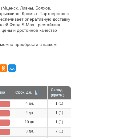
 (Мценск, Ливны, Болхов,
арышкино, Кромы). Партнерство с
еспечивает оперативную доставку
илей Форд S-Max I рестайлинг
е цены и достойное качество
можно приобрести в нашем
Склад
вка
Срок, дн.
(кратн.)
4 дн.
1 (1)
4 дн.
1 (1)
10 дн.
1 (1)
3 дн.
7 (1)