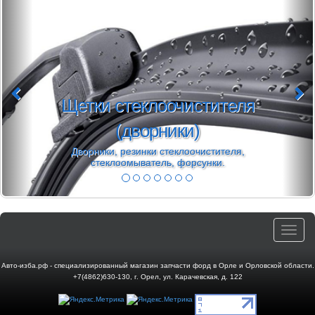
Щетки стеклоочистителя
(дворники)
Дворники, резинки стеклоочистителя,
стеклоомыватель, форсунки.
Toggle
navigat
Авто-изба.рф - специализированный магазин запчасти форд в Орле и Орловской области.
+7(4862)630-130
,
г. Орел
,
ул. Карачевская, д. 122