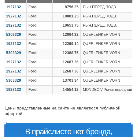
1927132
Ford
8756,25
РЫЧ.ПЕРЕД.ПОДВ.
1927132
Ford
10081,25
РЫЧ.ПЕРЕД.ПОДВ.
1927132
Ford
10653,75
РЫЧ.ПЕРЕД.ПОДВ.
5303329
Ford
12064,32
QUERLENKER VORN
1927132
Ford
12299,14
QUERLENKER VORN
5303329
Ford
12388,75
QUERLENKER VORN
1927132
Ford
12687,36
QUERLENKER VORN
1927132
Ford
12687,36
QUERLENKER VORN
5303329
Ford
13703,34
QUERLENKER VORN
1927132
Ford
14554,12
MONDEO V Рычаг передний л
Цены представленные на сайте не являетюся публичной
офертой.
В прайслисте нет бренда,