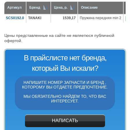
Артикул
Бренд
Цена, р.
Описание
Д
SCS0192.0
TANAKI
1539,17
Пружина передняя min 2
Цены представленные на сайте не являетюся публичной
офертой.
В прайслисте нет бренда,
который Вы искали?
НАПИШИТЕ НОМЕР ЗАПЧАСТИ И БРЕНД ,
КОТОРОМУ ВЫ ОТДАЕТЕ ПРЕДПОЧТЕНИЕ.
МЫ ОБЯЗАТЕЛЬНО НАЙДЕМ ТО, ЧТО ВАС
ИНТЕРЕСУЕТ.
НАПИСАТЬ