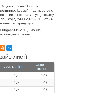
 (Мценск, Ливны, Болхов,
арышкино, Кромы). Партнерство с
еспечивает оперативную доставку
лей Форд Куга I 2008-2012 (от 24
е качество продукции.
d Kuga(2008-2012), можно
по выгодным ценам!
райс-лист)
Склад
Срок, дн.
(кратн.)
1 дн.
1 (1)
1 дн.
4 (1)
1 дн.
4 (1)