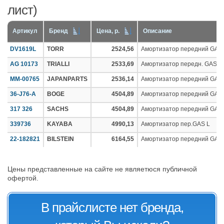
лист)
Артикул
Бренд
Цена, р.
Описание
DV1619L
TORR
2524,56
Амортизатор передний GAS
AG 10173
TRIALLI
2533,69
Амортизатор передн. GAS L
MM-00765
JAPANPARTS
2536,14
Амортизатор передний GAS
36-J76-A
BOGE
4504,89
Амортизатор передний GAS
317 326
SACHS
4504,89
Амортизатор передний GAS
339736
KAYABA
4990,13
Амортизатор пер.GAS L
22-182821
BILSTEIN
6164,55
Амортизатор передний GAS 
Цены представленные на сайте не являетюся публичной
офертой.
В прайслисте нет бренда,