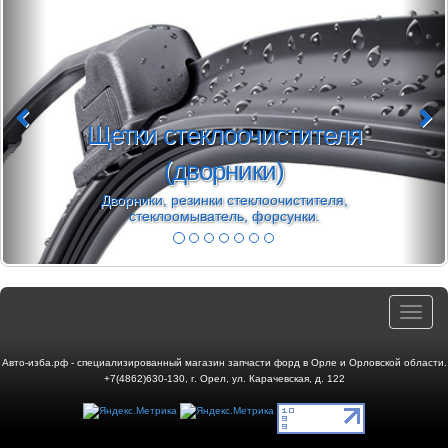
етки стеклоочистителя
(дворники)
М
Дворники, резинки стеклоочистителя,
Ма
стеклоомыватель, форсунки.
Toggle
navigat
Авто-изба.рф - специализированный магазин запчасти форд в Орле и Орловской области.
+7(4862)630-130
,
г. Орел
,
ул. Карачевская, д. 122