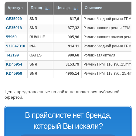
Артикул
Бренд
Цена, р.
Описание
GE35929
SNR
817,6
Ролик обводной ремня ГРМ
GE35918
SNR
877,32
Ролик отклонит.ремня ГРМ
55969
RUVILLE
905,96
Ролик отклонит.поликл.ремня
532047310
INA
914,11
Ролик обводной ремня ГРМ
T42199
GATES
980,68
Ролик натяжителя
KD45954
SNR
3153,79
Ремень ГРМ [116 зуб.,25mm] +
KD45958
SNR
4965,14
Ремень ГРМ [118 зуб., 25,4mm]
Цены представленные на сайте не являетюся публичной
офертой.
В прайслисте нет бренда,
который Вы искали?