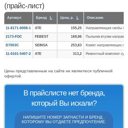
(прайс-лист)
Артикул
Бренд
Цена, р.
Описание
11-8171-0008-1
ATE
155,25
Направляющая скобы суп
2173-FOC
FEBEST
169,96
Пыльник втулки направл
D7003C
SEINSA
253,83
Ком/кт направляющих су
11-0101-5407-2
ATE
313,2
Ремонтный комплект суп
Цены представленные на сайте не являетюся публичной
офертой.
В прайслисте нет бренда,
который Вы искали?
НАПИШИТЕ НОМЕР ЗАПЧАСТИ И БРЕНД ,
КОТОРОМУ ВЫ ОТДАЕТЕ ПРЕДПОЧТЕНИЕ.