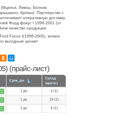
 (Мценск, Ливны, Болхов,
арышкино, Кромы). Партнерство с
еспечивает оперативную доставку
лей Форд фокус I 1998-2001 (от
йное качество продукции.
Ford Focus I(1998-2005), можно
по выгодным ценам!
5) (прайс-лист)
Склад
Срок, дн.
(кратн.)
1 дн.
4 (1)
1 дн.
19 (1)
1 дн.
9 (1)