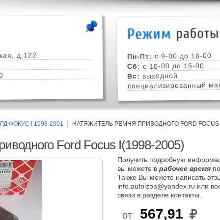
кая, д.122
с 9-00 до 18-00
Пн-Пт:
с 10-00 до 15-00
Сб:
0
выходной
Вс:
специализированный маг
Д ФОКУС I 1998-2001
НАТЯЖИТЕЛЬ РЕМНЯ ПРИВОДНОГО FORD FOCUS I(
иводного Ford Focus I(1998-2005)
Получить подробную информац
вы можете в
рабочее время
по
Также Вы можете написать отзы
info.autoizba@yandex.ru или в
связи в разделе контакты.
567,91
от