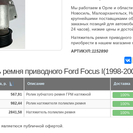
Мы работаем в Орле и области
Новосиль, Малоархангельск, Н
крупнейшими поставщиками об
заказных позиций для автомоби
24 часов), низкие цены и досто
Натяжитель ремня приводного 
приобрести в нашем магазине 
АРТИКУЛ:
1152890
ремня приводного Ford Focus I(1998-200
, р.
Описание
Доставка
567,91
Ролик зубчатого ремня ГРМ натяжной
100%
982,44
Ролик натяжителя поликлин.ремня
100%
2841,58
Натяжитель поликлин.ремня
100%
 являетюся публичной офертой.