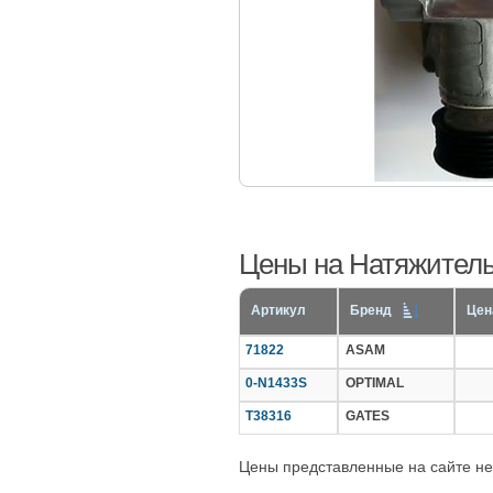
Цены на Натяжитель 
Артикул
Бренд
Цена
71822
ASAM
0-N1433S
OPTIMAL
T38316
GATES
Цены представленные на сайте не