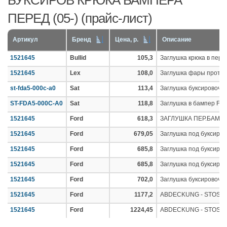
БУКСИРОВ КРЮКА БАМПЕРА
ПЕРЕД (05-) (прайс-лист)
Артикул
Бренд
Цена, р.
Описание
1521645
Bullid
105,3
Заглушка крюка в пер
1521645
Lex
108,0
Заглушка фары проти
st-fda5-000c-a0
Sat
113,4
Заглушка буксировочн
ST-FDA5-000C-A0
Sat
118,8
Заглушка в бампер FO
1521645
Ford
618,3
ЗАГЛУШКА ПЕР.БАМПЕ
1521645
Ford
679,05
Заглушка под буксиро
1521645
Ford
685,8
Заглушка под буксиро
1521645
Ford
685,8
Заглушка под буксиро
1521645
Ford
702,0
Заглушка буксировочн
1521645
Ford
1177,2
ABDECKUNG - STOSS
1521645
Ford
1224,45
ABDECKUNG - STOSS