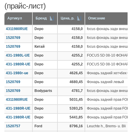
(прайс-лист)
Артикул
Бренд
Цена, р.
Описание
4311980RUE
Depo
4158,0
focus фонарь задн внешн п
1520769
Depo
4158,0
focus фонарь задн внешн л
1520769
Китай
4158,0
focus фонарь задн внешн л
431-1980L-UE
Depo
4255,2
FOCUS 5D 08-10 ФОНАР
431-1980R-UE
Depo
4255,2
FOCUS 5D 08-10 ФОНАР
431-1980r-ue
Depo
4626,45
Фонарь задний хетчбек 08
1520769
Depo
4680,45
Фонарь задний левый
1520769
Bodyparts
4781,7
focus фонарь задн внешн л
4311980RUE
Depo
5031,45
Фонарь задний прав FORD: 
431-1980R-UE
Depo
5393,25
Фонарь задний прав FORD: 
431-1980R-UE
Depo
5441,85
Фонарь задний прав FORD: 
1520757
Ford
8796,16
Leuchte h., Brems- u. Bli