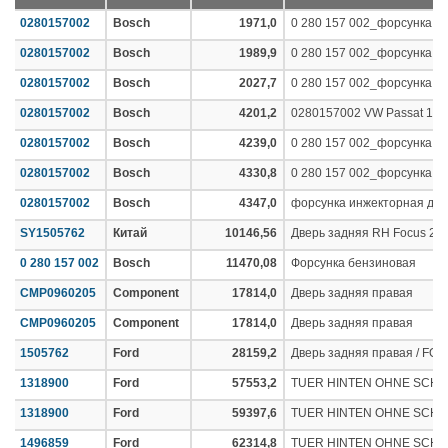
0280157002
Bosch
1971,0
0 280 157 002_форсунка!\ V
0280157002
Bosch
1989,9
0 280 157 002_форсунка!\ V
0280157002
Bosch
2027,7
0 280 157 002_форсунка!\ V
0280157002
Bosch
4201,2
0280157002 VW Passat 1.8i
0280157002
Bosch
4239,0
0 280 157 002_форсунка!\ V
0280157002
Bosch
4330,8
0 280 157 002_форсунка!\ V
0280157002
Bosch
4347,0
форсунка инжекторная двс
SY1505762
Китай
10146,56
Дверь задняя RH Focus 2 
0 280 157 002
Bosch
11470,08
Форсунка бензиновая
CMP0960205
Component
17814,0
Дверь задняя правая
CMP0960205
Component
17814,0
Дверь задняя правая
1505762
Ford
28159,2
Дверь задняя правая / FORD
1318900
Ford
57553,2
TUER HINTEN OHNE SCHA
1318900
Ford
59397,6
TUER HINTEN OHNE SCHA
1496859
Ford
62314,8
TUER HINTEN OHNE SCHA