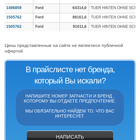
1496859
Ford
64314,0
TUER HINTEN OHNE SCHA
1505762
Ford
88161,6
TUER HINTEN OHNE SCHA
1505762
Ford
91011,6
TUER HINTEN OHNE SCHA
Цены представленные на сайте не являетюся публичной
офертой.
В прайслисте нет бренда,
который Вы искали?
НАПИШИТЕ НОМЕР ЗАПЧАСТИ И БРЕНД ,
КОТОРОМУ ВЫ ОТДАЕТЕ ПРЕДПОЧТЕНИЕ.
МЫ ОБЯЗАТЕЛЬНО НАЙДЕМ ТО, ЧТО ВАС
ИНТЕРЕСУЕТ.
НАПИСАТЬ