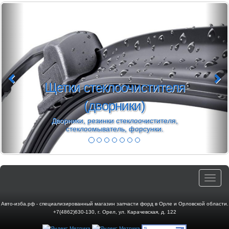
Щетки стеклоочистителя
(дворники)
Дворники, резинки стеклоочистителя,
стеклоомыватель, форсунки.
Toggle
navigat
Авто-изба.рф - специализированный магазин запчасти форд в Орле и Орловской области.
+7(4862)630-130
,
г. Орел
,
ул. Карачевская, д. 122