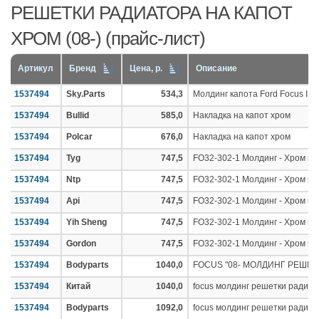
РЕШЕТКИ РАДИАТОРА НА КАПОТ
ХРОМ (08-) (прайс-лист)
Артикул
Бренд
Цена, р.
Описание
1537494
Sky.Parts
534,3
Молдинг капота Ford Focus II (
1537494
Bullid
585,0
Накладка на капот хром
1537494
Polcar
676,0
Накладка на капот хром
1537494
Tyg
747,5
FO32-302-1 Молдинг - Хром на
1537494
Ntp
747,5
FO32-302-1 Молдинг - Хром на
1537494
Api
747,5
FO32-302-1 Молдинг - Хром на
1537494
Yih Sheng
747,5
FO32-302-1 Молдинг - Хром на
1537494
Gordon
747,5
FO32-302-1 Молдинг - Хром на
1537494
Bodyparts
1040,0
FOCUS "08- МОЛДИНГ РЕШЕТ
1537494
Китай
1040,0
focus молдинг решетки радиат
1537494
Bodyparts
1092,0
focus молдинг решетки радиат