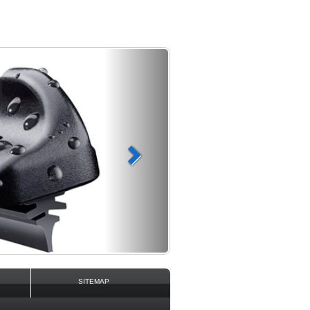
rd Formula
trol, Motul 913C, 913D.
SITEMAP