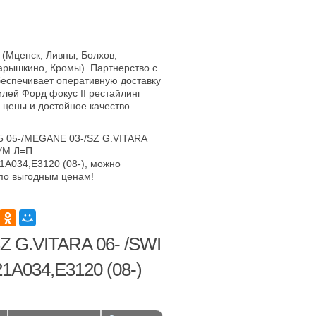
 (Мценск, Ливны, Болхов,
арышкино, Кромы). Партнерство с
еспечивает оперативную доставку
лей Форд фокус II рестайлинг
е цены и достойное качество
5 05-/MEGANE 03-/SZ G.VITARA
УМ Л=П
1A034,E3120 (08-), можно
по выгодным ценам!
Z G.VITARA 06- /SWI
A034,E3120 (08-)