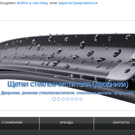
обходимо
войти в систему
или
зарегистрироваться
Моторное масло Fo
Масло 5w30 форд формула, 5w20 Cas
О КОМПАНИИ
БРЕНДЫ
КОНТАКТЫ