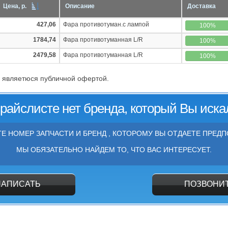
Цена, р.
Описание
Доставка
427,06
Фара противотуман.с лампой
100%
1784,74
Фара противотуманная L/R
100%
2479,58
Фара противотуманная L/R
100%
 являетюся публичной офертой.
прайслисте нет бренда, который Вы иска
Е НОМЕР ЗАПЧАСТИ И БРЕНД , КОТОРОМУ ВЫ ОТДАЕТЕ ПРЕДП
МЫ ОБЯЗАТЕЛЬНО НАЙДЕМ ТО, ЧТО ВАС ИНТЕРЕСУЕТ.
НАПИСАТЬ
ПОЗВОНИ