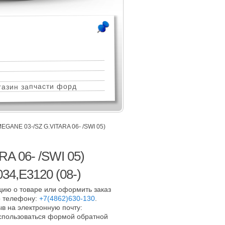
азин запчасти форд
EGANE 03-/SZ G.VITARA 06- /SWI 05)
A 06- /SWI 05)
4,E3120 (08-)
ию о товаре или оформить заказ
 телефону:
+7(4862)630-130
.
в на электронную почту:
оспользоваться формой обратной