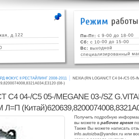
кая, д.122
с 9-00 до 18-00
Пн-Пт:
с 10-00 до 15-00
Сб:
0
выходной
Вс:
специализированный маг
Д ФОКУС II РЕСТАЙЛИНГ 2008-2011
NEXIA (RN LOGAN/CT C4 04-/C5 05-/M
8200074008,8321A034,E3120 (08-)
 C4 04-/C5 05-/MEGANE 03-/SZ G.VITAR
=П (Китай)620639,8200074008,8321A03
Получить подробную информац
вы можете в
рабочее время
по
Также Вы можете написать отзы
info.autoizba@yandex.ru или в