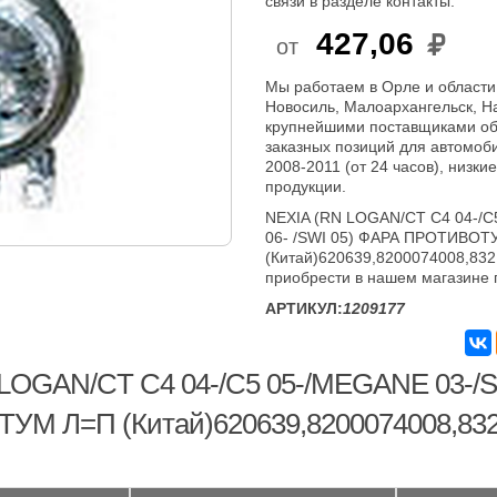
связи в разделе контакты.
427,06
от
Мы работаем в Орле и области
Новосиль, Малоархангельск, Н
крупнейшими поставщиками об
заказных позиций для автомоби
2008-2011 (от 24 часов), низки
продукции.
NEXIA (RN LOGAN/CT C4 04-/C
06- /SWI 05) ФАРА ПРОТИВОТ
(Китай)620639,8200074008,832
приобрести в нашем магазине 
АРТИКУЛ:
1209177
LOGAN/CT C4 04-/C5 05-/MEGANE 03-/S
М Л=П (Китай)620639,8200074008,8321