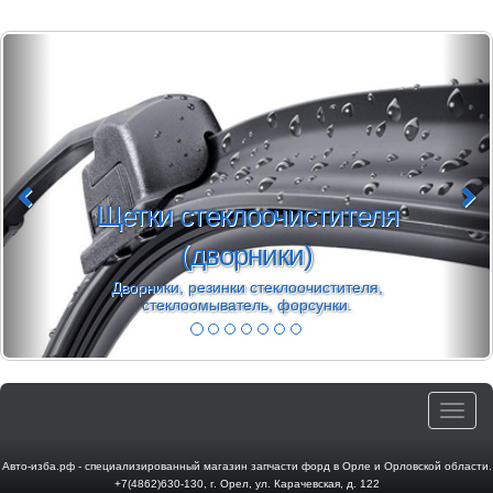
Щетки стеклоочистителя
(дворники)
Дворники, резинки стеклоочистителя,
стеклоомыватель, форсунки.
Toggle
navigat
Авто-изба.рф - специализированный магазин запчасти форд в Орле и Орловской области.
+7(4862)630-130
,
г. Орел
,
ул. Карачевская, д. 122