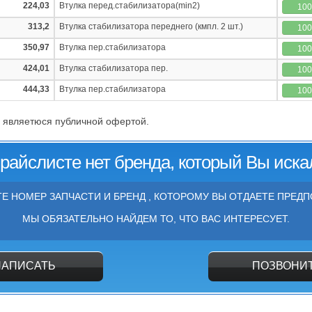
224,03
Втулка перед.cтабилизатора(min2)
10
313,2
Втулка стабилизатора переднего (кмпл. 2 шт.)
10
350,97
Втулка пер.стабилизатора
10
424,01
Втулка стабилизатора пер.
10
444,33
Втулка пер.стабилизатора
10
 являетюся публичной офертой.
прайслисте нет бренда, который Вы иска
Е НОМЕР ЗАПЧАСТИ И БРЕНД , КОТОРОМУ ВЫ ОТДАЕТЕ ПРЕДП
МЫ ОБЯЗАТЕЛЬНО НАЙДЕМ ТО, ЧТО ВАС ИНТЕРЕСУЕТ.
НАПИСАТЬ
ПОЗВОНИ