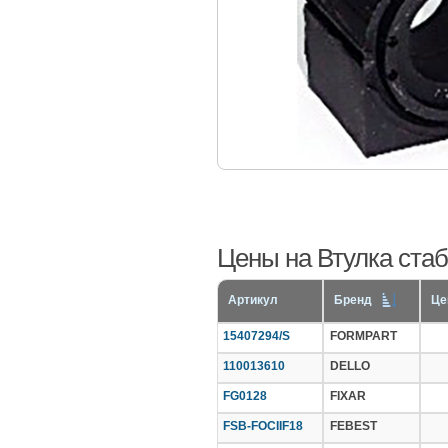
Цены на Втулка стаб
Артикул
Бренд
Це
15407294/S
FORMPART
110013610
DELLO
FG0128
FIXAR
FSB-FOCIIF18
FEBEST