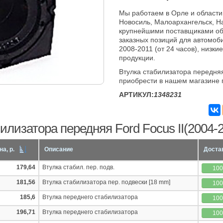
Мы работаем в Орле и области
Новосиль, Малоархангельск, Н
крупнейшими поставщиками об
заказных позиций для автомоби
2008-2011 (от 24 часов), низки
продукции.
Втулка стабилизатора передняя
приобрести в нашем магазине 
АРТИКУЛ:
1348231
илизатора передняя Ford Focus II(2004-2
на, р.
Описание
Доста
179,64
Втулка стабил. пер. подв.
10
181,56
Втулка стабилизатора пер. подвески [18 mm]
10
185,6
Втулка переднего стабилизатора
10
196,71
Втулка переднего стабилизатора
10