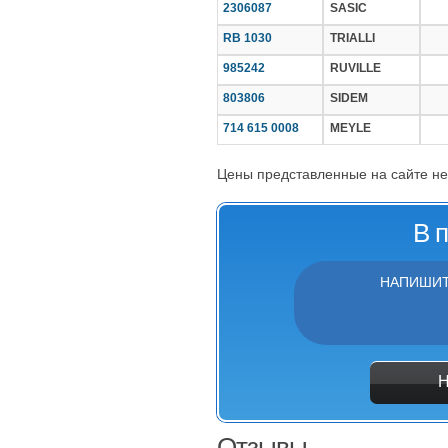
2306087
SASIC
RB 1030
TRIALLI
985242
RUVILLE
803806
SIDEM
714 615 0008
MEYLE
Цены представленные на сайте не
В 
НАПИШИТ
Отзывы