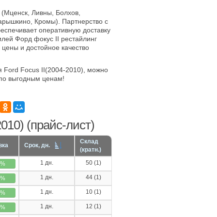
 (Мценск, Ливны, Болхов,
арышкино, Кромы). Партнерство с
еспечивает оперативную доставку
лей Форд фокус II рестайлинг
е цены и достойное качество
 Ford Focus II(2004-2010), можно
по выгодным ценам!
010) (прайс-лист)
Склад
вка
Срок, дн.
(кратн.)
1 дн.
50 (1)
0%
1 дн.
44 (1)
0%
1 дн.
10 (1)
0%
1 дн.
12 (1)
0%