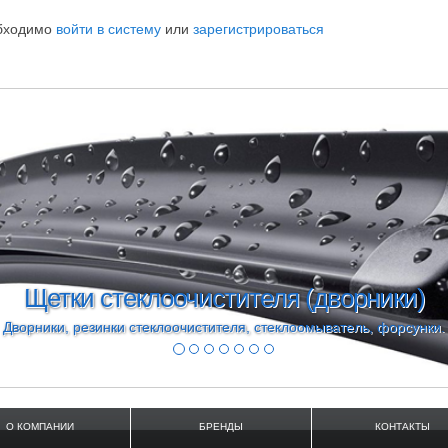
обходимо
войти в систему
или
зарегистрироваться
Моторное масло Ford Formula
Масло 5w30 форд формула, 5w20 Castrol, Motul 913C, 913
О КОМПАНИИ
БРЕНДЫ
КОНТАКТЫ