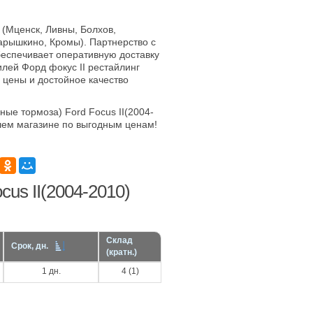
 (Мценск, Ливны, Болхов,
арышкино, Кромы). Партнерство с
еспечивает оперативную доставку
лей Форд фокус II рестайлинг
е цены и достойное качество
ные тормоза) Ford Focus II(2004-
шем магазине по выгодным ценам!
us II(2004-2010)
Склад
Срок, дн.
(кратн.)
1 дн.
4 (1)