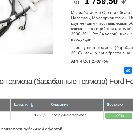
1 759,50
от
Мы работаем в Орле и области
Новосиль, Малоархангельск, Н
крупнейшими поставщиками об
заказных позиций для автомоби
2008-2011 (от 24 часов), низки
продукции.
Трос ручного тормоза (барабан
2010), можно приобрести в на
АРТИКУЛ:
1707756
о тормоза (барабанные тормоза) Ford Foc
Цена, р.
Описание
Доставка
1759,5
Трос ручного тормоза
100%
 являетюся публичной офертой.