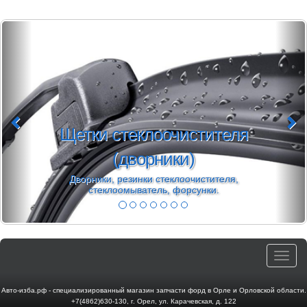
Щетки стеклоочистителя
(дворники)
Дворники, резинки стеклоочистителя,
стеклоомыватель, форсунки.
Toggle
navigat
Авто-изба.рф - специализированный магазин запчасти форд в Орле и Орловской области.
+7(4862)630-130
,
г. Орел
,
ул. Карачевская, д. 122