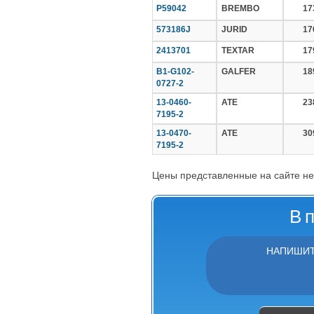
P59042
BREMBO
17
573186J
JURID
17
2413701
TEXTAR
17
B1-G102-
GALFER
18
0727-2
13-0460-
ATE
23
7195-2
13-0470-
ATE
30
7195-2
Цены представленные на сайте не
В 
НАПИШИТ