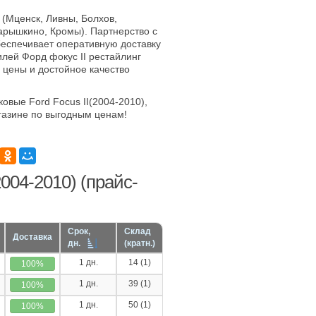
 (Мценск, Ливны, Болхов,
арышкино, Кромы). Партнерство с
еспечивает оперативную доставку
лей Форд фокус II рестайлинг
е цены и достойное качество
овые Ford Focus II(2004-2010),
газине по выгодным ценам!
004-2010) (прайс-
Срок,
Склад
Доставка
дн.
(кратн.)
1 дн.
14 (1)
100%
1 дн.
39 (1)
100%
1 дн.
50 (1)
100%