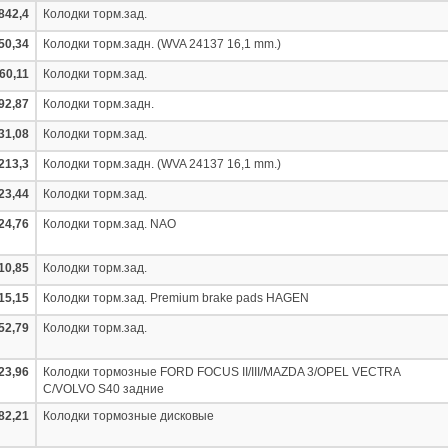
842,4
Колодки торм.зад.
50,34
Колодки торм.задн. (WVA 24137 16,1 mm.)
60,11
Колодки торм.зад.
92,87
Колодки торм.задн.
31,08
Колодки торм.зад.
213,3
Колодки торм.задн. (WVA 24137 16,1 mm.)
23,44
Колодки торм.зад.
24,76
Колодки торм.зад. NAO
10,85
Колодки торм.зад.
15,15
Колодки торм.зад. Premium brake pads HAGEN
52,79
Колодки торм.зад.
23,96
Колодки тормозные FORD FOCUS II/III/MAZDA 3/OPEL VECTRA
C/VOLVO S40 задние
82,21
Колодки тормозные дисковые