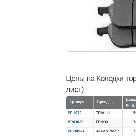
Цены на Колодки тор
лист)
Цена,
Артикул
Бренд
р.
PF 1072
TRIALLI
5
BP43028
FENOX
7
PP-005AF
JAPANPARTS
7