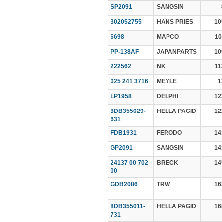
SP2091
SANGSIN
302052755
HANS PRIES
10
6698
MAPCO
10
PP-138AF
JAPANPARTS
10
222562
NK
11
025 241 3716
MEYLE
1
LP1958
DELPHI
12
8DB355029-
HELLA PAGID
12
631
FDB1931
FERODO
14
GP2091
SANGSIN
14
24137 00 702
BRECK
14
00
GDB2086
TRW
16
8DB355011-
HELLA PAGID
16
731