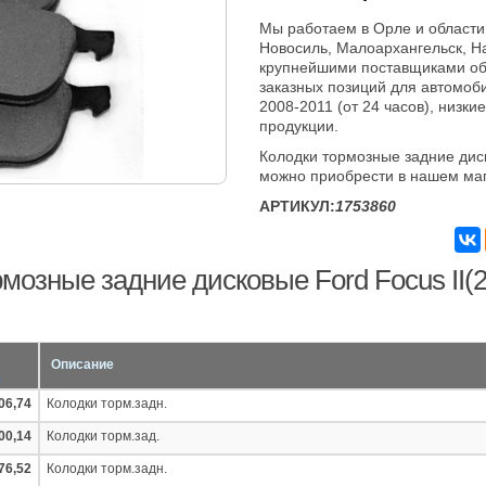
Мы работаем в Орле и области
Новосиль, Малоархангельск, Н
крупнейшими поставщиками об
заказных позиций для автомоби
2008-2011 (от 24 часов), низки
продукции.
Колодки тормозные задние диск
можно приобрести в нашем ма
АРТИКУЛ:
1753860
мозные задние дисковые Ford Focus II(2
Описание
06,74
Колодки торм.задн.
00,14
Колодки торм.зад.
76,52
Колодки торм.задн.