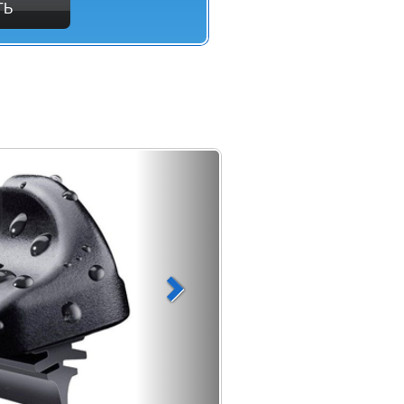
ТЬ
Formula
 Motul 913C, 913D.