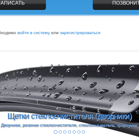
НАПИСАТЬ
ПОЗВОНИ
обходимо
войти в систему
или
зарегистрироваться
Моторное масло Ford 
Масло 5w30 форд формула, 5w20 Castrol,