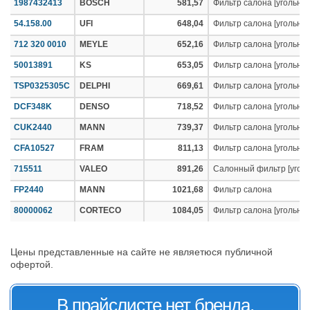
1987432413
BOSCH
581,57
Фильтр салона [угольны
54.158.00
UFI
648,04
Фильтр салона [угольны
712 320 0010
MEYLE
652,16
Фильтр салона [угольны
50013891
KS
653,05
Фильтр салона [угольны
TSP0325305C
DELPHI
669,61
Фильтр салона [угольны
DCF348K
DENSO
718,52
Фильтр салона [угольны
CUK2440
MANN
739,37
Фильтр салона [угольны
CFA10527
FRAM
811,13
Фильтр салона [угольны
715511
VALEO
891,26
Салонный фильтр [угол
FP2440
MANN
1021,68
Фильтр салона
80000062
CORTECO
1084,05
Фильтр салона [угольны
Цены представленные на сайте не являетюся публичной
офертой.
В прайслисте нет бренда,