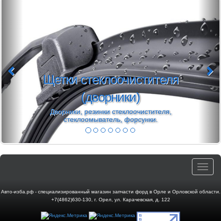
теклоочистителя
дворники)
Моторное 
езинки стеклоочистителя,
Масло 5w30 фо
мыватель, форсунки.
Mo
Toggle
navigat
Авто-изба.рф - специализированный магазин запчасти форд в Орле и Орловской области.
+7(4862)630-130
,
г. Орел
,
ул. Карачевская, д. 122