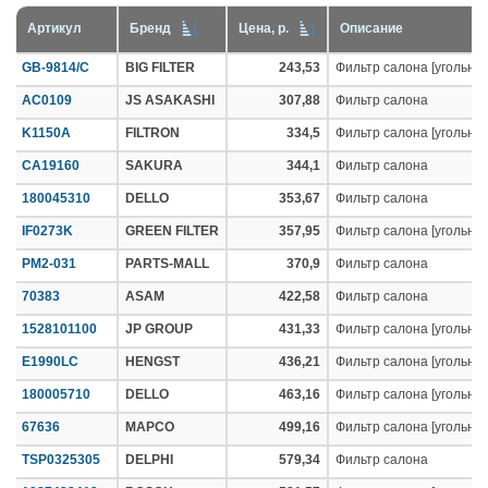
Артикул
Бренд
Цена, р.
Описание
GB-9814/C
BIG FILTER
243,53
Фильтр салона [угольны
AC0109
JS ASAKASHI
307,88
Фильтр салона
K1150A
FILTRON
334,5
Фильтр салона [угольны
CA19160
SAKURA
344,1
Фильтр салона
180045310
DELLO
353,67
Фильтр салона
IF0273K
GREEN FILTER
357,95
Фильтр салона [угольны
PM2-031
PARTS-MALL
370,9
Фильтр салона
70383
ASAM
422,58
Фильтр салона
1528101100
JP GROUP
431,33
Фильтр салона [угольный
E1990LC
HENGST
436,21
Фильтр салона [угольны
180005710
DELLO
463,16
Фильтр салона [угольны
67636
MAPCO
499,16
Фильтр салона [угольны
TSP0325305
DELPHI
579,34
Фильтр салона