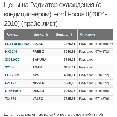
Цены на Радиатор охлаждения (с
кондиционером) Ford Focus II(2004-
2010) (прайс-лист)
Артикул
Бренд
Цена, р.
Описание
LRc FDFs03392
LUZAR
3370,41
Радиатор [670x368х26]
KK0146
FREE-Z
3640,83
Радиатор [670x372]
33011027
SAKURA
3736,21
Радиатор
32158
ASAM
3830,11
Радиатор
FDA2369
AVA
4280,01
Радиатор [670x372]
62017A
NISSENS
5268,69
Радиатор [670x372]
DRM10075
DENSO
6462,26
Радиатор [670x368]
734320
VALEO
7285,91
Радиатор [671x376]
Цены представленные на сайте не являетюся публичной