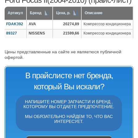
Ford Focus II(2004-2010) (прайс-лист)
Артикул
Бренд
Цена, р.
Описание
FDAK392
AVA
20274,89
Компрессор кондиционера
89327
NISSENS
21599,66
Компрессор кондиционера
Цены представленные на сайте не являетюся публичной
офертой.
В прайслисте нет бренда,
который Вы искали?
НАПИШИТЕ НОМЕР ЗАПЧАСТИ И БРЕНД ,
КОТОРОМУ ВЫ ОТДАЕТЕ ПРЕДПОЧТЕНИЕ.
МЫ ОБЯЗАТЕЛЬНО НАЙДЕМ ТО, ЧТО ВАС
ИНТЕРЕСУЕТ.