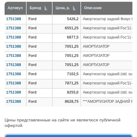
Артикул
Бренд
Цена, р.
Описание
1751388
Ford
5426,2
Амортизатор задний Фокус III 
1751388
Ford
6551,25
Амортизатор задний Foc'11- (с
1751388
Ford
6877,5
Амортизатор задний Foc'11- (с
1751388
Ford
7051,25
АМОРТИЗАТОР
1751388
Ford
7051,25
АМОРТИЗАТОР
1751388
Ford
7051,25
АМОРТИЗАТОР
1751388
Ford
7102,5
Амортизатор задний (std. susp.
1751388
Ford
7871,25
Амортизатор задний Foc'11- (с
1751388
Ford
8255,0
Амортизатор задний (std. susp.
1751388
Ford
8628,75
***АМОРТИЗАТОР ЗАДНИЙ FO
Цены представленные на сайте не являетюся публичной
офертой.