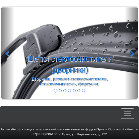
Щетки стеклоочистителя
(дворники)
Дворники, резинки стеклоочистителя,
стеклоомыватель, форсунки.
Toggle
navigat
Авто-изба.рф - специализированный магазин запчасти форд в Орле и Орловской области.
+7(4862)630-130
,
г. Орел
,
ул. Карачевская, д. 122