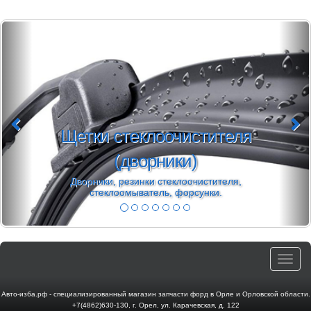
Щетки стеклоочистителя
(дворники)
Дворники, резинки стеклоочистителя,
стеклоомыватель, форсунки.
Toggle
navigat
Авто-изба.рф - специализированный магазин запчасти форд в Орле и Орловской области.
+7(4862)630-130
,
г. Орел
,
ул. Карачевская, д. 122