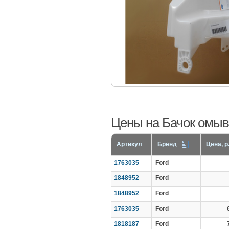
Цены на Бачок омыват
Артикул
Бренд
Цена, р
1763035
Ford
1848952
Ford
1848952
Ford
1763035
Ford
1818187
Ford