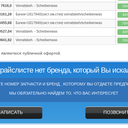
7616,0
Vorratsbeh. - Scheibenwas
78
8161,28
Бачок=1817940(сист.ом.стек) vorratsbeh/scheibenwas
84
8455,68
Бачок=1817940(сист.ом.стек) vorratsbeh/scheibenwas
78
9527,04
Vorratsbeh. - Scheibenwas
84
9841,92
Vorratsbeh. - Scheibenwas
78
 являетюся публичной офертой.
прайслисте нет бренда, который Вы иска
Е НОМЕР ЗАПЧАСТИ И БРЕНД , КОТОРОМУ ВЫ ОТДАЕТЕ ПРЕДП
МЫ ОБЯЗАТЕЛЬНО НАЙДЕМ ТО, ЧТО ВАС ИНТЕРЕСУЕТ.
НАПИСАТЬ
ПОЗВОНИ