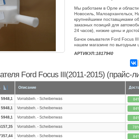
Мы работаем в Орле и области
Новосиль, Малоархангельск, Н
крупнейшими поставщиками об
заказных позиций для автомоби
24 часов), низкие цены и досто
Бачок омывателя Ford Focus II
нашем магазине по выгодным 
АРТИКУЛ:
1817940
еля Ford Focus III(2011-2015) (прайс-л
.
Описание
Дост
5948,1
Vorratsbeh. - Scheibenwas
84
5948,1
Vorratsbeh. - Scheibenwas
84
5948,1
Vorratsbeh. - Scheibenwas
84
6157,35
Vorratsbeh. - Scheibenwas
78
7357,44
Vorratsbeh. - Scheibenwas
84