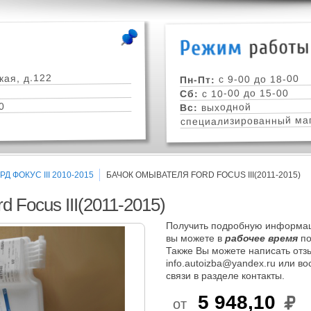
кая, д.122
с 9-00 до 18-00
Пн-Пт:
с 10-00 до 15-00
Сб:
0
выходной
Вс:
специализированный маг
Д ФОКУС III 2010-2015
БАЧОК ОМЫВАТЕЛЯ FORD FOCUS III(2011-2015)
 Focus III(2011-2015)
Получить подробную информац
вы можете в
рабочее время
по
Также Вы можете написать отзы
info.autoizba@yandex.ru или в
связи в разделе контакты.
5 948,10
от