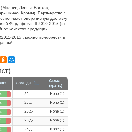
 (Мценск, Ливны, Болхов,
арышкино, Кромы). Партнерство с
еспечивает оперативную доставку
лей Форд фокус III 2010-2015 (от
йное качество продукции.
I(2011-2015), можно приобрести в
ценам!
ист)
Склад
авка
Срок, дн.
(кратн.)
26 дн.
None (1)
%
26 дн.
None (1)
%
26 дн.
None (1)
%
26 дн.
None (1)
%
26 дн.
None (1)
%