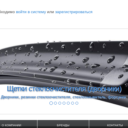
обходимо
войти в систему
или
зарегистрироваться
Моторное масло Ford Formula
Масло 5w30 форд формула, 5w20 Castrol, Motul 913C, 913D.
О КОМПАНИИ
БРЕНДЫ
КОНТАКТЫ