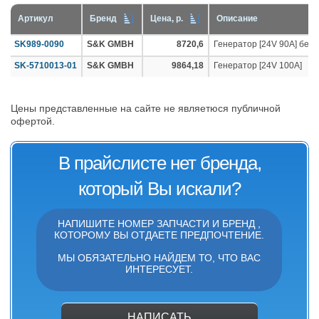
Артикул
Бренд
Цена, р.
Описание
SK989-0090
S&K GMBH
8720,6
Генератор [24V 90A] без 
SK-5710013-01
S&K GMBH
9864,18
Генератор [24V 100A]
Цены представленные на сайте не являетюся публичной
офертой.
В прайслисте нет бренда,
который Вы искали?
НАПИШИТЕ НОМЕР ЗАПЧАСТИ И БРЕНД ,
КОТОРОМУ ВЫ ОТДАЕТЕ ПРЕДПОЧТЕНИЕ.
МЫ ОБЯЗАТЕЛЬНО НАЙДЕМ ТО, ЧТО ВАС
ИНТЕРЕСУЕТ.
НАПИСАТЬ