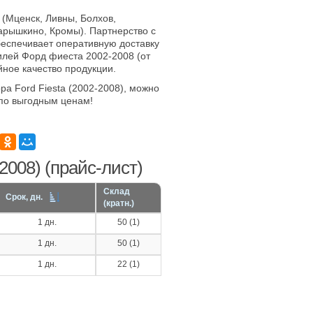
 (Мценск, Ливны, Болхов,
арышкино, Кромы). Партнерство с
еспечивает оперативную доставку
илей Форд фиеста 2002-2008 (от
йное качество продукции.
ра Ford Fiesta (2002-2008), можно
по выгодным ценам!
2008) (прайс-лист)
Склад
Срок, дн.
(кратн.)
1 дн.
50 (1)
1 дн.
50 (1)
1 дн.
22 (1)