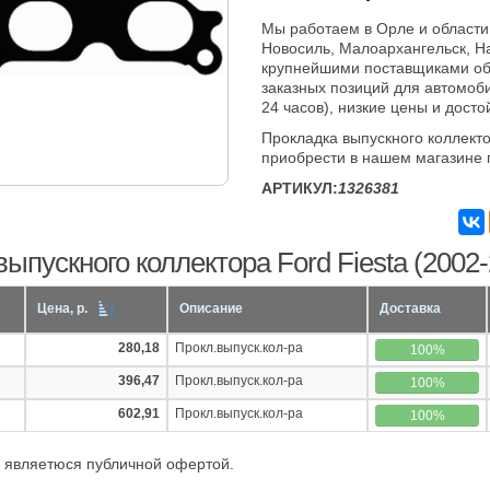
Мы работаем в Орле и области
Новосиль, Малоархангельск, Н
крупнейшими поставщиками об
заказных позиций для автомоб
24 часов), низкие цены и досто
Прокладка выпускного коллекто
приобрести в нашем магазине 
АРТИКУЛ:
1326381
ыпускного коллектора Ford Fiesta (2002-
Цена, р.
Описание
Доставка
280,18
Прокл.выпуск.кол-ра
100%
396,47
Прокл.выпуск.кол-ра
100%
602,91
Прокл.выпуск.кол-ра
100%
 являетюся публичной офертой.