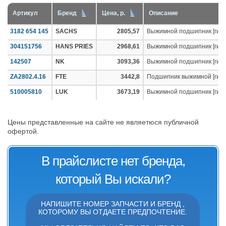
Артикул
Бренд
Цена, р.
Описание
3182 654 145
SACHS
2805,57
Выжимной подшипник [гидр
304151756
HANS PRIES
2968,61
Выжимной подшипник [гидр
142507
NK
3093,36
Выжимной подшипник [гидр
ZA2802.4.16
FTE
3442,8
Подшипник выжимной [гидр
510005810
LUK
3673,19
Выжимной подшипник [гидр
Цены представленные на сайте не являетюся публичной
офертой.
В прайслисте нет бренда,
который Вы искали?
НАПИШИТЕ НОМЕР ЗАПЧАСТИ И БРЕНД ,
КОТОРОМУ ВЫ ОТДАЕТЕ ПРЕДПОЧТЕНИЕ.