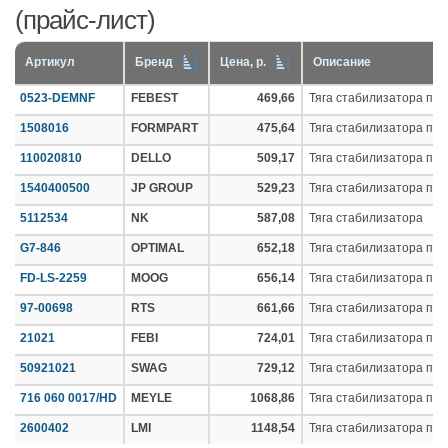
(прайс-лист)
Артикул
Бренд
Цена, р.
Описание
0523-DEMNF
FEBEST
469,66
Тяга стабилизатора пе
1508016
FORMPART
475,64
Тяга стабилизатора пер.
110020810
DELLO
509,17
Тяга стабилизатора пер.
1540400500
JP GROUP
529,23
Тяга стабилизатора пер
5112534
NK
587,08
Тяга стабилизатора
G7-846
OPTIMAL
652,18
Тяга стабилизатора пер.
FD-LS-2259
MOOG
656,14
Тяга стабилизатора пер.
97-00698
RTS
661,66
Тяга стабилизатора пер.
21021
FEBI
724,01
Тяга стабилизатора пер.
50921021
SWAG
729,12
Тяга стабилизатора пер.
716 060 0017/HD
MEYLE
1068,86
Тяга стабилизатора пер.
2600402
LMI
1148,54
Тяга стабилизатора пер.