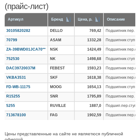
(прайс-лист)
Артикул
Бренд
Цена, р.
Описание
30105820282
DELLO
769,42
Подшипник пер. сту
70799
ASAM
1332,28
Подшипник ступиц
ZA-39BWD01JCA70**
NSK
1424,49
Подшипник пер.сту
752530
NK
1498,68
Подшипник ступ.ком
DAC39720037M
FEBEST
1593,23
Подшипник пер.сту
VKBA3531
SKF
1618,38
Подшипник пер.ступ
FD-WB-11175
MOOG
1654,13
Подшипник ступиц
R15255
SNR
1795,89
Подшипник пер. сту
5255
RUVILLE
1887,0
Подшип.пер.ступ
713678100
FAG
1902,59
Подшипник пер.ступ
Цены представленные на сайте не являетюся публичной
офертой.