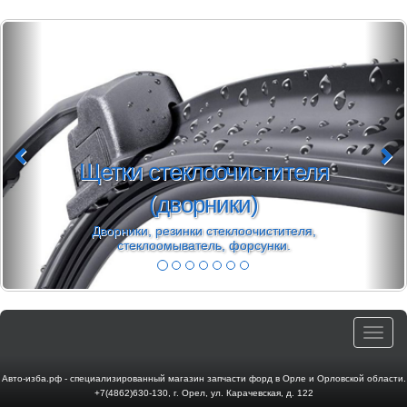
Щетки стеклоочистителя
(дворники)
Дворники, резинки стеклоочистителя,
стеклоомыватель, форсунки.
Toggle
navigat
Авто-изба.рф - специализированный магазин запчасти форд в Орле и Орловской области.
+7(4862)630-130
,
г. Орел
,
ул. Карачевская, д. 122