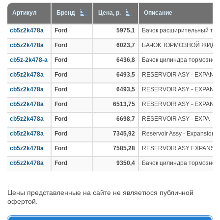
Артикул
Бренд
Цена, р.
Описание
cb5z2k478a
Ford
5975,1
Бачок расширительный торм
cb5z2k478a
Ford
6023,7
БАЧОК ТОРМОЗНОЙ ЖИДК
cb5z-2k478-a
Ford
6436,8
Бачок цилиндра тормозног
cb5z2k478a
Ford
6493,5
RESERVOIR ASY - EXPANS
cb5z2k478a
Ford
6493,5
RESERVOIR ASY - EXPANS
cb5z2k478a
Ford
6513,75
RESERVOIR ASY - EXPANS
cb5z2k478a
Ford
6698,7
RESERVOIR ASY - EXPA
cb5z2k478a
Ford
7345,92
Reservoir Assy - Expansion
cb5z2k478a
Ford
7585,28
RESERVOIR ASY EXPANSI
cb5z2k478a
Ford
9350,4
Бачок цилиндра тормозног
Цены представленные на сайте не являетюся публичной
офертой.