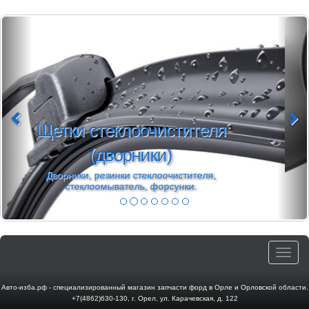
Моторное масло Ford Formula
Масло 5w30 форд формула, 5w20 Castrol,
Motul 913C, 913D.
Toggle
navigat
Авто-изба.рф - специализированный магазин запчасти форд в Орле и Орловской области.
+7(4862)630-130
,
г. Орел
,
ул. Карачевская, д. 122