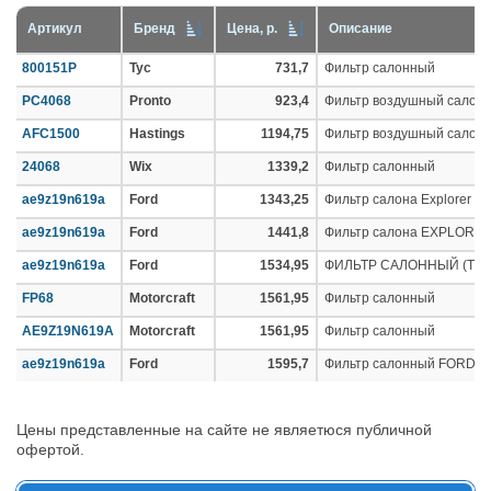
Артикул
Бренд
Цена, р.
Описание
800151P
Tyc
731,7
Фильтр салонный
PC4068
Pronto
923,4
Фильтр воздушный салон
AFC1500
Hastings
1194,75
Фильтр воздушный салон
24068
Wix
1339,2
Фильтр салонный
ae9z19n619a
Ford
1343,25
Фильтр салона Explorer 20
ae9z19n619a
Ford
1441,8
Фильтр салона EXPLORE
ae9z19n619a
Ford
1534,95
ФИЛЬТР САЛОННЫЙ (TUB)
FP68
Motorcraft
1561,95
Фильтр салонный
AE9Z19N619A
Motorcraft
1561,95
Фильтр салонный
ae9z19n619a
Ford
1595,7
Фильтр салонный FORD AE9
Цены представленные на сайте не являетюся публичной
офертой.