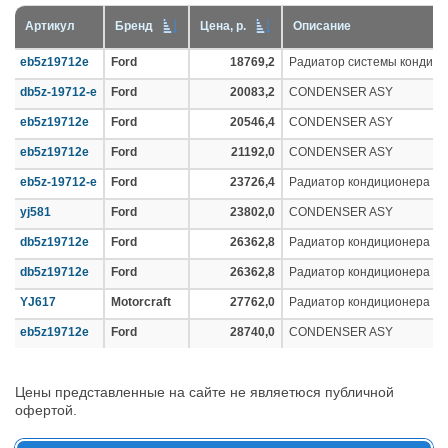
Артикул
Бренд
Цена, р.
Описание
eb5z19712e
Ford
18769,2
Радиатор системы кондиц
db5z-19712-e
Ford
20083,2
CONDENSER ASY
eb5z19712e
Ford
20546,4
CONDENSER ASY
eb5z19712e
Ford
21192,0
CONDENSER ASY
eb5z-19712-e
Ford
23726,4
Радиатор кондиционера
yj581
Ford
23802,0
CONDENSER ASY
db5z19712e
Ford
26362,8
Радиатор кондиционера
db5z19712e
Ford
26362,8
Радиатор кондиционера
YJ617
Motorcraft
27762,0
Радиатор кондиционера
eb5z19712e
Ford
28740,0
CONDENSER ASY
Цены представленные на сайте не являетюся публичной
офертой.