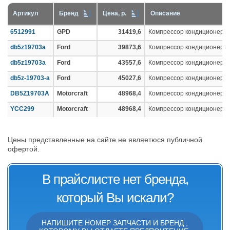
Артикул
Бренд
Цена, р.
Описание
6512991
GPD
31419,6
Компрессор кондиционера
db5z19703a
Ford
39873,6
Компрессор кондиционера
db5z19703a
Ford
43557,6
Компрессор кондиционера
db5z-19703-a
Ford
45027,6
Компрессор кондиционера
DB5Z19703A
Motorcraft
48968,4
Компрессор кондиционера
YCC299
Motorcraft
48968,4
Компрессор кондиционера
Цены представленные на сайте не являетюся публичной
офертой.
В прайслисте нет бренда,
который Вы искали?
НАПИШИТЕ НОМЕР ЗАПЧАСТИ И БРЕНД ,