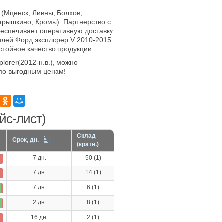
 (Мценск, Ливны, Болхов,
арышкино, Кромы). Партнерство с
еспечивает оперативную доставку
илей Форд эксплорер V 2010-2015
остойное качество продукции.
lorer(2012-н.в.), можно
по выгодным ценам!
йс-лист)
Склад
Срок, дн.
(кратн.)
7 дн.
50 (1)
7 дн.
14 (1)
7 дн.
6 (1)
2 дн.
8 (1)
16 дн.
2 (1)