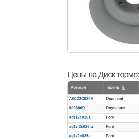
Цены на Диск тормозн
Артикул
Бренд
AG1Z2C026A
Dominant
680686R
Raybestos
ag1z2c026a
Ford
ag1z-2c026-a
Ford
ag1z2c026a
Ford