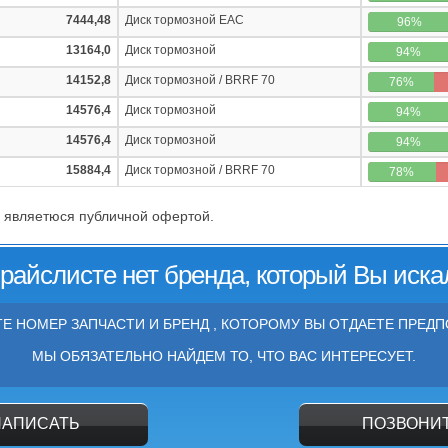
7444,48
Диск тормозной EAC
96%
13164,0
Диск тормозной
94%
14152,8
Диск тормозной / BRRF 70
76%
14576,4
Диск тормозной
94%
14576,4
Диск тормозной
94%
15884,4
Диск тормозной / BRRF 70
78%
 являетюся публичной офертой.
прайслисте нет бренда, который Вы иска
Е НОМЕР ЗАПЧАСТИ И БРЕНД , КОТОРОМУ ВЫ ОТДАЕТЕ ПРЕДП
МЫ ОБЯЗАТЕЛЬНО НАЙДЕМ ТО, ЧТО ВАС ИНТЕРЕСУЕТ.
НАПИСАТЬ
ПОЗВОНИ