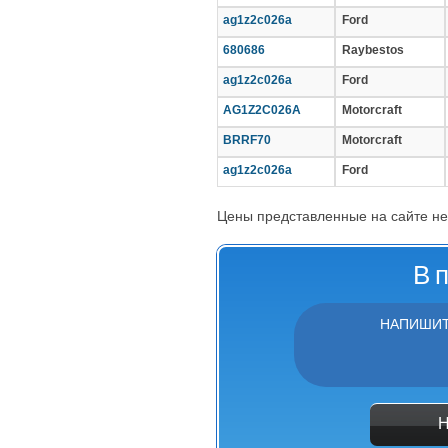
ag1z2c026a
Ford
680686
Raybestos
ag1z2c026a
Ford
AG1Z2C026A
Motorcraft
BRRF70
Motorcraft
ag1z2c026a
Ford
Цены представленные на сайте не
В 
НАПИШИТ