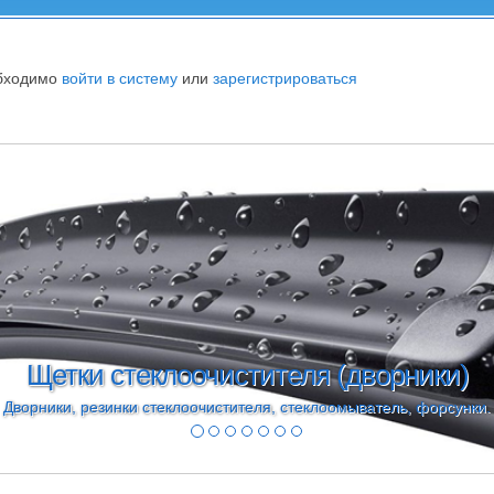
обходимо
войти в систему
или
зарегистрироваться
Щетки стеклоочистителя (дворники)
Дворники, резинки стеклоочистителя, стеклоомыватель, форсунки.