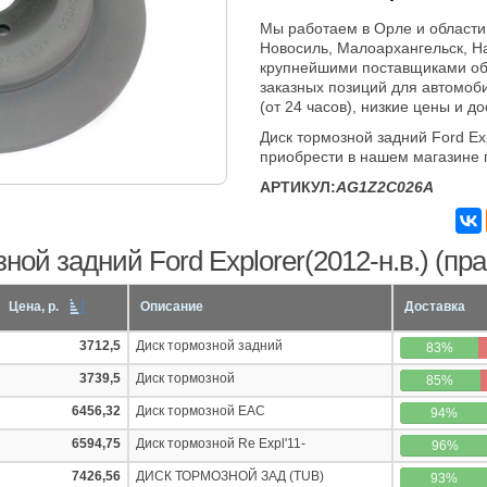
Мы работаем в Орле и области
Новосиль, Малоархангельск, Н
крупнейшими поставщиками об
заказных позиций для автомоб
(от 24 часов), низкие цены и д
Диск тормозной задний Ford Exp
приобрести в нашем магазине 
АРТИКУЛ:
AG1Z2C026A
ой задний Ford Explorer(2012-н.в.) (пра
Цена, р.
Описание
Доставка
3712,5
Диск тормозной задний
83%
3739,5
Диск тормозной
85%
6456,32
Диск тормозной EAC
94%
6594,75
Диск тормозной Re Expl'11-
96%
7426,56
ДИСК ТОРМОЗНОЙ ЗАД (TUB)
93%