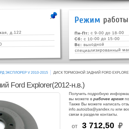
кая, д.122
с 9-00 до 18-00
Пн-Пт:
с 10-00 до 15-00
Сб:
0
выходной
Вс:
специализированный маг
РД ЭКСПЛОРЕР V 2010-2015
ДИСК ТОРМОЗНОЙ ЗАДНИЙ FORD EXPLORER(
й Ford Explorer(2012-н.в.)
Получить подробную информац
вы можете в
рабочее время
по
Также Вы можете написать отзы
info.autoizba@yandex.ru или в
связи в разделе контакты.
3 712,50
от